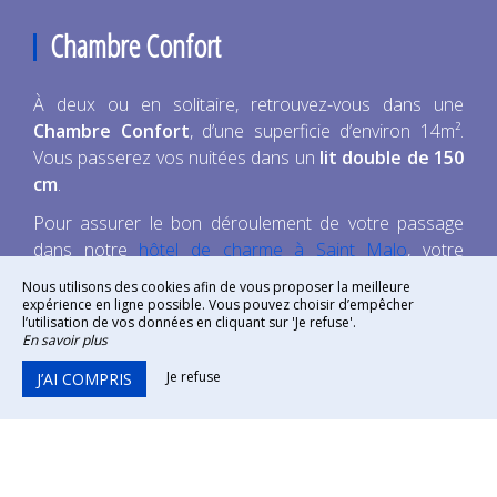
Chambre Confort
À deux ou en solitaire, retrouvez-vous dans une
Chambre Confort
, d’une superficie d’environ 14m².
Vous passerez vos nuitées dans un
lit double de 150
cm
.
Pour assurer le bon déroulement de votre passage
dans notre
hôtel de charme à Saint Malo
, votre
chambre comprend une
salle de bain
avec douche et
Nous utilisons des cookies afin de vous proposer la meilleure
de nombreux équipements de qualité comme un
expérience en ligne possible. Vous pouvez choisir d’empêcher
l’utilisation de vos données en cliquant sur 'Je refuse'.
fauteuil de lecture, un bureau, une télévision écran
En savoir plus
plat, un plateau de courtoisie, …
Je refuse
J’AI COMPRIS
Lit double 150 cm
Douche – Sèche-cheveux