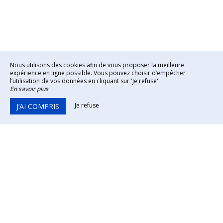
Nous utilisons des cookies afin de vous proposer la meilleure
expérience en ligne possible. Vous pouvez choisir d’empêcher
l’utilisation de vos données en cliquant sur 'Je refuse'.
En savoir plus
Je refuse
J’AI COMPRIS
Hotel le Quic en Groigne
8 Rue d'Estrées,
35400 Saint-Malo
Agrandir