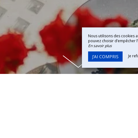
Nous utilisons des cookies a
pouvez choisir d’empêcher l’u
En savoir plus
Je re
J’AI COMPRIS
L’HISTOIRE DE L’HÔTEL QUIC 
GROIGNE
, les remparts et la cathédrale ne sont pas les seuls à raconte
ne fait partie intégrante du décor d’intra-muros.